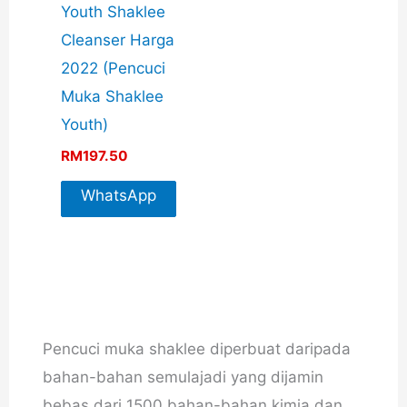
Youth Shaklee
Cleanser Harga
2022 (Pencuci
Muka Shaklee
Youth)
RM
197.50
WhatsApp
For More
Info
Pencuci muka shaklee diperbuat daripada
bahan-bahan semulajadi yang dijamin
bebas dari 1500 bahan-bahan kimia dan