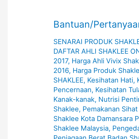
Bantuan/Pertanyaa
SENARAI PRODUK SHAKL
DAFTAR AHLI SHAKLEE O
2017
,
Harga Ahli Vivix Sha
2016
,
Harga Produk Shakl
SHAKLEE
,
Kesihatan Hati
,
Pencernaan
,
Kesihatan Tu
Kanak-kanak
,
Nutrisi Pent
Shaklee
,
Pemakanan Sihat
Shaklee Kota Damansara Pe
Shaklee Malaysia
,
Pengeda
Penjagaan Berat Badan Sh