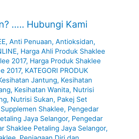
n? ….. Hubungi Kami
EE
,
Anti Penuaan
,
Antioksidan
,
NLINE
,
Harga Ahli Produk Shaklee
klee 2017
,
Harga Produk Shaklee
ee 2017
,
KATEGORI PRODUK
Kesihatan Jantung
,
Kesihatan
lang
,
Kesihatan Wanita
,
Nutrisi
ing
,
Nutrisi Sukan
,
Pakej Set
 Supplemen Shaklee
,
Pengedar
taling Jaya Selangor
,
Pengedar
r Shaklee Petaling Jaya Selangor
,
aklee
,
Penjagaan Diri dan