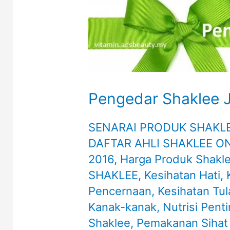
Pengedar Shaklee 
SENARAI PRODUK SHAKL
DAFTAR AHLI SHAKLEE O
2016
,
Harga Produk Shakl
SHAKLEE
,
Kesihatan Hati
,
Pencernaan
,
Kesihatan Tu
Kanak-kanak
,
Nutrisi Pent
Shaklee
,
Pemakanan Sihat