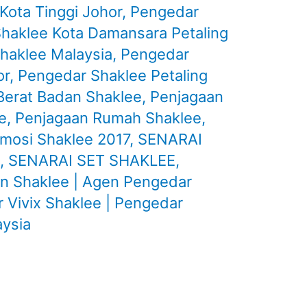
Kota Tinggi Johor
,
Pengedar
haklee Kota Damansara Petaling
haklee Malaysia
,
Pengedar
or
,
Pengedar Shaklee Petaling
Berat Badan Shaklee
,
Penjagaan
e
,
Penjagaan Rumah Shaklee
,
mosi Shaklee 2017
,
SENARAI
,
SENARAI SET SHAKLEE
,
in Shaklee | Agen Pengedar
 Vivix Shaklee | Pengedar
aysia