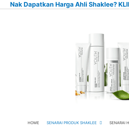
Nak Dapatkan Harga Ahli Shaklee? KLI
Skip
to
content
HOME
SENARAI PRODUK SHAKLEE
SENARAI 