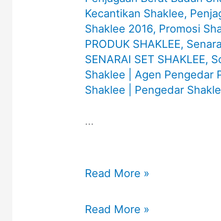
Kecantikan Shaklee
,
Penja
Shaklee 2016
,
Promosi Sha
PRODUK SHAKLEE
,
Senara
SENARAI SET SHAKLEE
,
S
Shaklee | Agen Pengedar P
Shaklee | Pengedar Shakle
…
Bantuan/Pertanyaan?
Read More »
…..
Bantuan/Pertanyaan?
Read More »
Hubungi