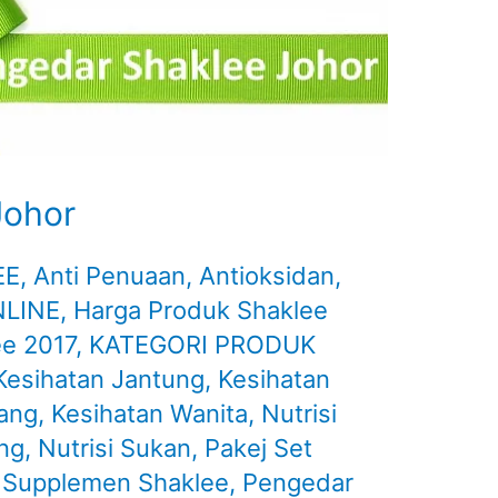
Johor
EE
,
Anti Penuaan
,
Antioksidan
,
NLINE
,
Harga Produk Shaklee
ee 2017
,
KATEGORI PRODUK
Kesihatan Jantung
,
Kesihatan
lang
,
Kesihatan Wanita
,
Nutrisi
ing
,
Nutrisi Sukan
,
Pakej Set
 Supplemen Shaklee
,
Pengedar