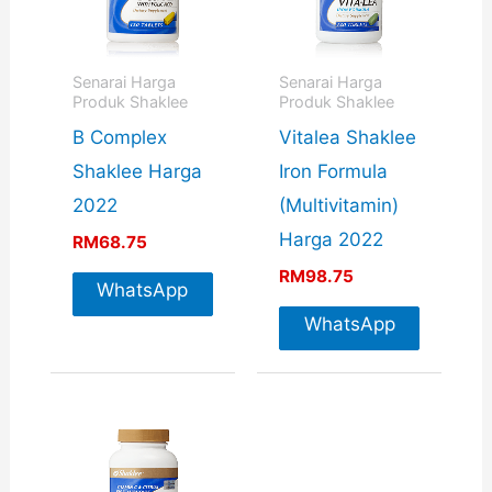
Senarai Harga
Senarai Harga
Produk Shaklee
Produk Shaklee
B Complex
Vitalea Shaklee
Shaklee Harga
Iron Formula
2022
(Multivitamin)
Harga 2022
RM
68.75
RM
98.75
WhatsApp
For More
WhatsApp
Info
For More
Info