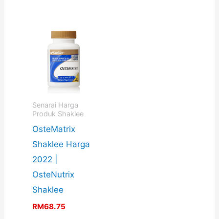
Senarai Harga
Produk Shaklee
OsteMatrix
Shaklee Harga
2022 |
OsteNutrix
Shaklee
RM
68.75