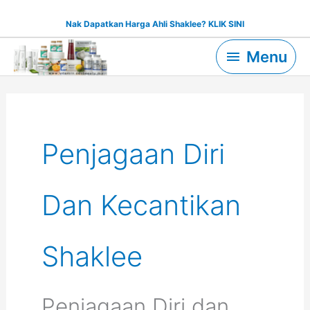
Skip
Nak Dapatkan Harga Ahli Shaklee? KLIK SINI
to
Menu
content
Menu
Penjagaan Diri
Dan Kecantikan
Shaklee
Penjagaan Diri dan