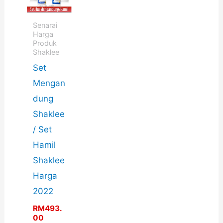
Senarai
Harga
Produk
Shaklee
Set
Mengan
dung
Shaklee
/ Set
Hamil
Shaklee
Harga
2022
RM
493.
00