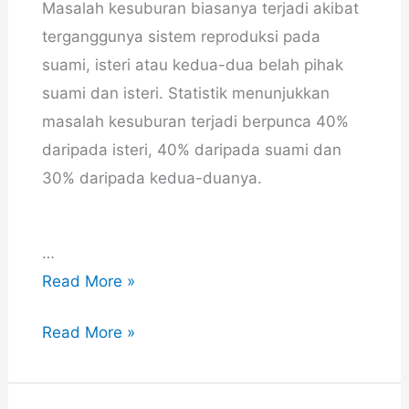
Masalah kesuburan biasanya terjadi akibat
terganggunya sistem reproduksi pada
suami, isteri atau kedua-dua belah pihak
suami dan isteri. Statistik menunjukkan
masalah kesuburan terjadi berpunca 40%
daripada isteri, 40% daripada suami dan
30% daripada kedua-duanya.
…
Harga
Read More »
Set
Harga
Read More »
Kesuburan
Set
Shaklee
Kesuburan
Untuk