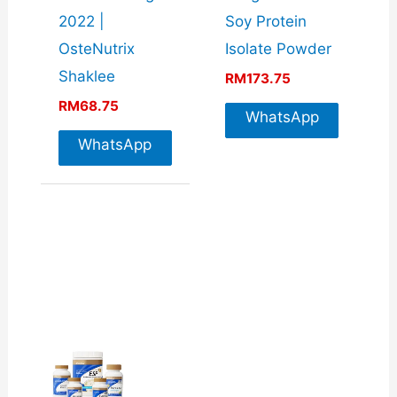
2022 |
Soy Protein
OsteNutrix
Isolate Powder
Shaklee
RM
173.75
RM
68.75
WhatsApp
WhatsApp
For More
For More
Info
Info