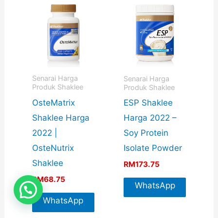
Senarai Harga
Senarai Harga
Produk Shaklee
Produk Shaklee
OsteMatrix
ESP Shaklee
Shaklee Harga
Harga 2022 –
2022 |
Soy Protein
OsteNutrix
Isolate Powder
Shaklee
RM
173.75
RM
68.75
WhatsApp
WhatsApp
For More
For More
Info