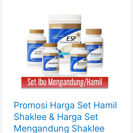
Shaklee
Mudah
Untuk
Hamil
Mudah
(2024)
Hamil
(2024)
Promosi Harga Set Hamil
Shaklee & Harga Set
Mengandung Shaklee