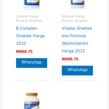
Senarai Harga
Senarai Harga
Produk Shaklee
Produk Shaklee
B Complex
Vitalea Shaklee
Shaklee Harga
Iron Formula
2022
(Multivitamin)
Harga 2022
RM
68.75
RM
98.75
WhatsApp
For More
WhatsApp
Info
For More
Info