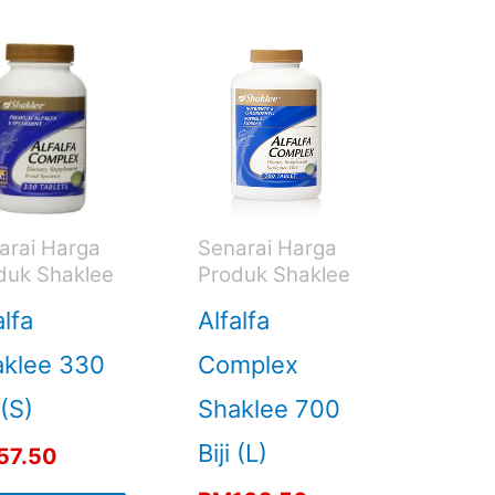
arai Harga
Senarai Harga
duk Shaklee
Produk Shaklee
alfa
Alfalfa
klee 330
Complex
 (S)
Shaklee 700
Biji (L)
57.50