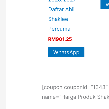
W
Daftar Ahli
Shaklee
Percuma
RM
901.25
WhatsApp
For More
Info
[coupon couponid=”1348″ 
name=”Harga Produk Shak