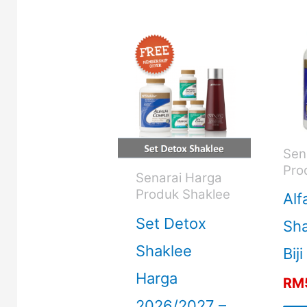
Sen
Pro
Senarai Harga
Produk Shaklee
Alf
Set Detox
Sha
Shaklee
Biji
Harga
RM
2026/2027 –