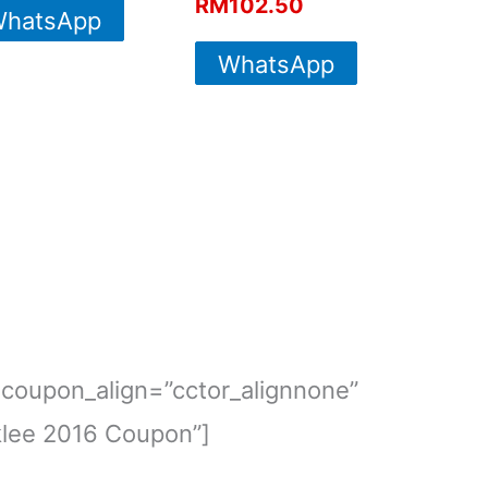
RM
102.50
hatsApp
For More
WhatsApp
Info
For More
Info
coupon_align=”cctor_alignnone”
lee 2016 Coupon”]