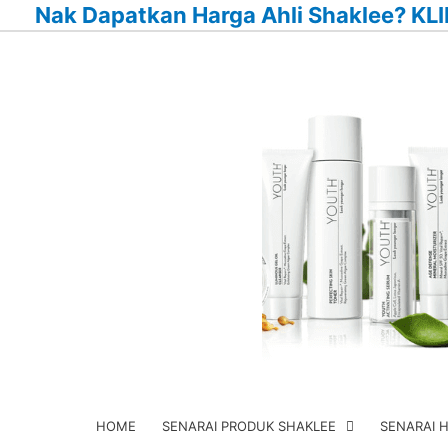
Nak Dapatkan Harga Ahli Shaklee? KLI
Skip
to
content
HOME
SENARAI PRODUK SHAKLEE
SENARAI 