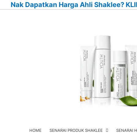
Nak Dapatkan Harga Ahli Shaklee? KLI
Skip
to
content
HOME
SENARAI PRODUK SHAKLEE
SENARAI 