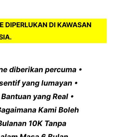
E DIPERLUKAN DI KAWASAN
IA.
ine diberikan percuma
•
sentif yang lumayan
•
 Bantuan yang Real
•
Bagaimana Kami Boleh
Bulanan 10K Tanpa
Dalam Masa 6 Bulan