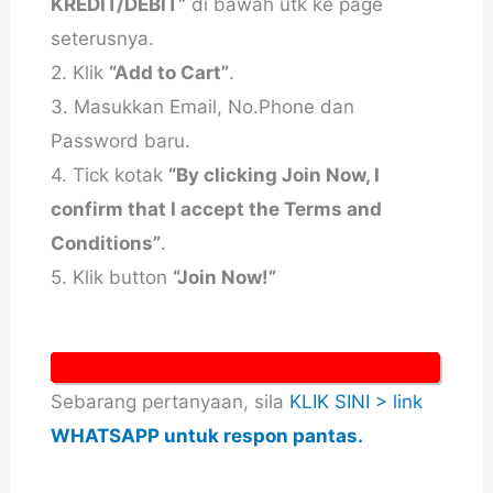
KREDIT/DEBIT”
di bawah utk ke page
seterusnya.
2. Klik
“Add to Cart”
.
3. Masukkan Email, No.Phone dan
Password baru.
4. Tick kotak
“By clicking Join Now, I
confirm that I accept the Terms and
Conditions”
.
5. Klik button
“Join Now!”
Sebarang pertanyaan, sila
KLIK SINI > link
WHATSAPP untuk respon pantas.