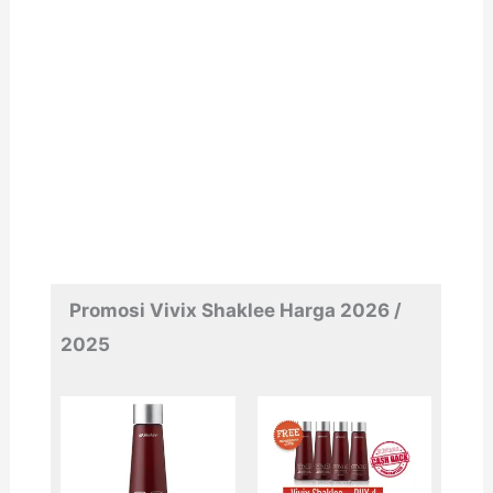
Res V Shaklee Vivix Shaklee Res-V @
Resv Shaklee
Promosi Vivix Shaklee Harga 2026 /
2025