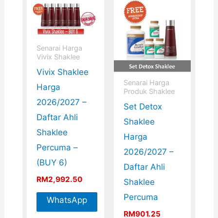
Senarai Harga
Vivix Shaklee
Vivix Shaklee
Senarai Harga
Harga
Produk Shaklee
2026/2027 –
Set Detox
Daftar Ahli
Shaklee
Shaklee
Harga
Percuma –
2026/2027 –
(BUY 6)
Daftar Ahli
RM
2,992.50
Shaklee
Percuma
WhatsApp
RM
901.25
For More