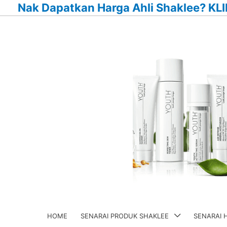
Nak Dapatkan Harga Ahli Shaklee? KLI
Skip
to
content
HOME
SENARAI PRODUK SHAKLEE
SENARAI 